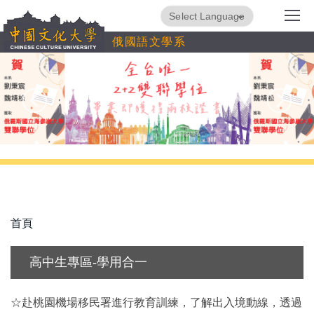
跳
Powered by
Translate
到
俄國語文學系
主
要
內
容
區
首頁
高中生專區-學用合一
☆赴桃園機場移民署進行教育訓練，了解出入境動線，透過